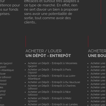
eur
efficaces et surtout très adaptés à
pétence pour
ce type de marché. En effet, rien
ns sur fonds
ne sert d’avoir un bien à proposer
rises.
sans avoir une potentialité de
sortie, tout comme avoir des
clients…
ACHETER / LOUER
ACHETER
UN DÉPÔT - ENTREPÔT
UNE BO
es (94300)
Acheter un Dépôt - Entrepôt à Vincennes
Acheter une 
(94300)
5020)
Acheter une 
Acheter un Dépôt - Entrepôt à Paris
e-Atlantique
Acheter une 
(75020)
cluse
Acheter une 
Acheter un Dépôt - Entrepôt à 44 Loire-
s (28000)
Acheter une 
Atlantique
6000)
Acheter une 
Acheter un Dépôt - Entrepôt à 84 Vaucluse
57000)
Acheter une 
Acheter un Dépôt - Entrepôt à Chartres
des
Acheter une
(28000)
5015)
Acheter une 
Acheter un Dépôt - Entrepôt à Nice
5011)
Acheter une 
(06000)
ne
Acheter une
Acheter un Dépôt - Entrepôt à Metz
(57000)
r
Acheter une 
Acheter un Dépôt - Entrepôt à 40 Landes
yron
Acheter une 