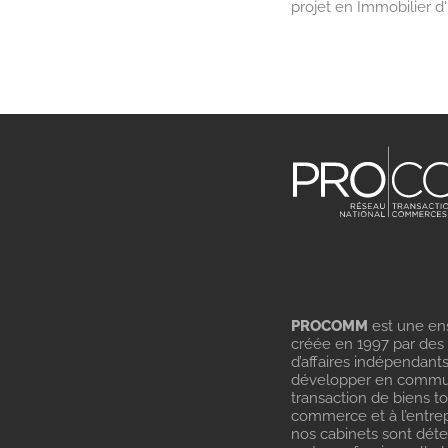
projet en Immobilier 
PROCOMM
est une en
créée en 1997 par des
d’affaires indépendant
développer en commu
transaction de biens t
commerce et à l’entrep
nos cabinets sont dét