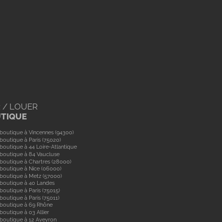
 / LOUER
UTIQUE
boutique à Vincennes (94300)
boutique à Paris (75020)
boutique à 44 Loire-Atlantique
boutique à 84 Vaucluse
boutique à Chartres (28000)
boutique à Nice (06000)
boutique à Metz (57000)
 boutique à 40 Landes
boutique à Paris (75015)
boutique à Paris (75011)
 boutique à 69 Rhône
boutique à 03 Allier
boutique à 12 Aveyron