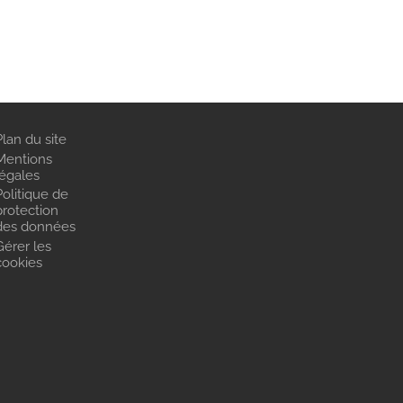
Plan du site
Mentions
légales
Politique de
protection
des données
Gérer les
cookies