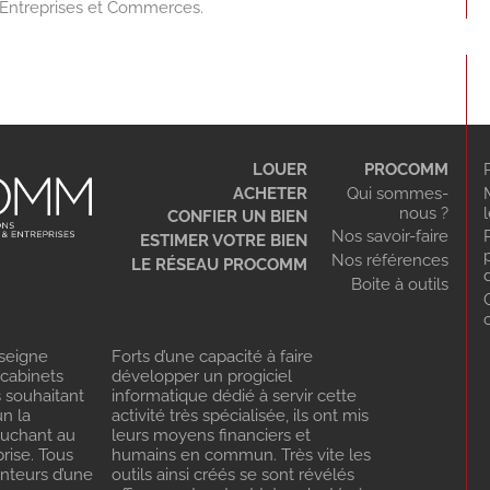
d'Entreprises et Commerces.
LOUER
PROCOMM
ACHETER
Qui sommes-
nous ?
CONFIER UN BIEN
Nos savoir-faire
ESTIMER VOTRE BIEN
Nos références
LE RÉSEAU PROCOMM
Boite à outils
seigne
Forts d’une capacité à faire
 cabinets
développer un progiciel
s souhaitant
informatique dédié à servir cette
n la
activité très spécialisée, ils ont mis
ouchant au
leurs moyens financiers et
rise. Tous
humains en commun. Très vite les
enteurs d’une
outils ainsi créés se sont révélés