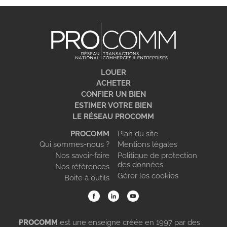
LOUER
ACHETER
CONFIER UN BIEN
ESTIMER VOTRE BIEN
LE RÉSEAU PROCOMM
PROCOMM
Plan du site
Qui sommes-nous ?
Mentions légales
Nos savoir-faire
Politique de protection
des données
Nos références
Gérer les cookies
Boite à outils
PROCOMM
est une enseigne créée en 1997 par des