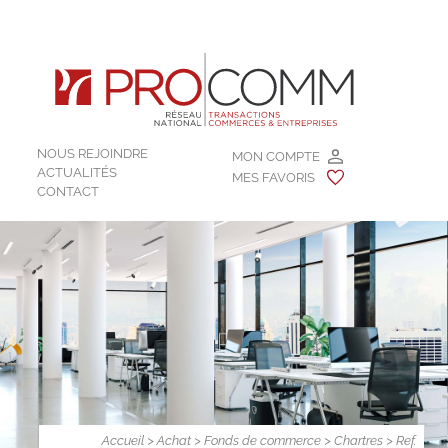
NOUS REJOINDRE
MON COMPTE
ACTUALITÉS
MES FAVORIS
CONTACT
Accueil
>
Achat
>
Fonds de commerce
>
Chartres
> Ref.