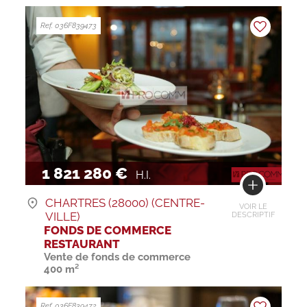
Ref. 036F839473
1 821 280 €
H.I.
CHARTRES (28000) (CENTRE-
VOIR LE
VILLE)
DESCRIPTIF
FONDS DE COMMERCE
RESTAURANT
Vente de fonds de commerce
400 m²
Ref. 036F839472