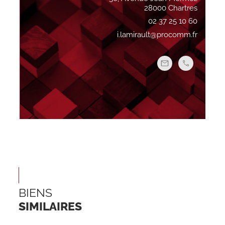
28000 Chartres
02 37 25 10 60
i.lamirault@procomm.fr
BIENS
SIMILAIRES