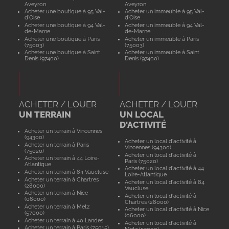
Aveyron
Aveyron
Acheter une boutique à 95 Val-
Acheter un immeuble à 95 Val-
d'Oise
d'Oise
Acheter une boutique à 94 Val-
Acheter un immeuble à 94 Val-
de-Marne
de-Marne
Acheter une boutique à Paris
Acheter un immeuble à Paris
(75003)
(75003)
Acheter une boutique à Saint
Acheter un immeuble à Saint
Denis (97400)
Denis (97400)
ACHETER / LOUER
ACHETER / LOUER
UN TERRAIN
UN LOCAL
D'ACTIVITÉ
Acheter un terrain à Vincennes
(94300)
Acheter un local d'activité à
Acheter un terrain à Paris
Vincennes (94300)
(75020)
Acheter un local d'activité à
Acheter un terrain à 44 Loire-
Paris (75020)
Atlantique
Acheter un local d'activité à 44
Acheter un terrain à 84 Vaucluse
Loire-Atlantique
Acheter un terrain à Chartres
Acheter un local d'activité à 84
(28000)
Vaucluse
Acheter un terrain à Nice
Acheter un local d'activité à
(06000)
Chartres (28000)
Acheter un terrain à Metz
Acheter un local d'activité à Nice
(57000)
(06000)
Acheter un terrain à 40 Landes
Acheter un local d'activité à
Acheter un terrain à Paris (75015)
Metz (57000)