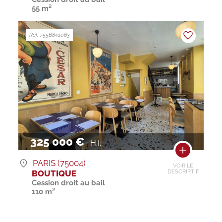
55 m²
Ref. 755B841063
325 000 €
H.I.
PARIS (75004)
VOIR LE
BOUTIQUE
DESCRIPTIF
Cession droit au bail
110 m²