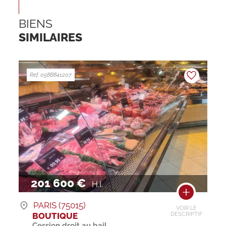
BIENS
SIMILAIRES
Ref. 058B841207
201 600 €
H.I.
PARIS (75015)
VOIR LE
BOUTIQUE
DESCRIPTIF
Cession droit au bail