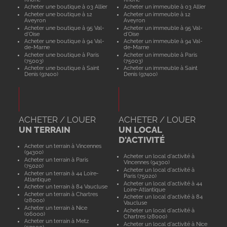
Acheter une boutique à 03 Allier
Acheter un immeuble à 03 Allier
Acheter une boutique à 12
Acheter un immeuble à 12
Aveyron
Aveyron
Acheter une boutique à 95 Val-
Acheter un immeuble à 95 Val-
d'Oise
d'Oise
Acheter une boutique à 94 Val-
Acheter un immeuble à 94 Val-
de-Marne
de-Marne
Acheter une boutique à Paris
Acheter un immeuble à Paris
(75003)
(75003)
Acheter une boutique à Saint
Acheter un immeuble à Saint
Denis (97400)
Denis (97400)
ACHETER / LOUER
ACHETER / LOUER
UN TERRAIN
UN LOCAL
D'ACTIVITÉ
Acheter un terrain à Vincennes
(94300)
Acheter un local d'activité à
Acheter un terrain à Paris
Vincennes (94300)
(75020)
Acheter un local d'activité à
Acheter un terrain à 44 Loire-
Paris (75020)
Atlantique
Acheter un local d'activité à 44
Acheter un terrain à 84 Vaucluse
Loire-Atlantique
Acheter un terrain à Chartres
Acheter un local d'activité à 84
(28000)
Vaucluse
Acheter un terrain à Nice
Acheter un local d'activité à
(06000)
Chartres (28000)
Acheter un terrain à Metz
Acheter un local d'activité à Nice