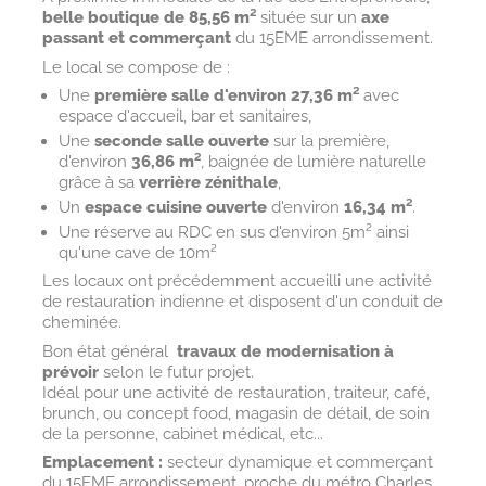
belle boutique de 85,56 m²
située sur un
axe
passant et commerçant
du 15EME arrondissement.
Le local se compose de :
Une
première salle d'environ 27,36 m²
avec
espace d'accueil, bar et sanitaires,
Une
seconde salle ouverte
sur la première,
d'environ
36,86 m²
, baignée de lumière naturelle
grâce à sa
verrière zénithale
,
Un
espace cuisine ouverte
d'environ
16,34 m²
.
Une réserve au RDC en sus d'environ 5m² ainsi
qu'une cave de 10m²
Les locaux ont précédemment accueilli une activité
de restauration indienne et disposent d'un conduit de
cheminée.
Bon état général 
travaux de modernisation à
prévoir
selon le futur projet.
Idéal pour une activité de restauration, traiteur, café,
brunch, ou concept food, magasin de détail, de soin
de la personne, cabinet médical, etc...
Emplacement :
secteur dynamique et commerçant
du 15EME arrondissement, proche du métro Charles