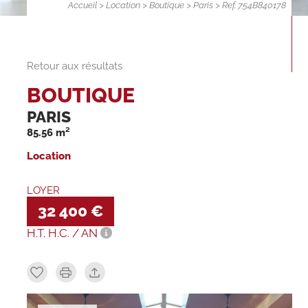
Accueil
>
Location
>
Boutique
>
Paris
> Ref. 754B840178
Retour aux résultats
BOUTIQUE
PARIS
85.56 m²
Location
LOYER
32 400 €
H.T. H.C. / AN