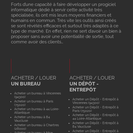
Forts d’une capacité à faire développer un progiciel
informatique dédié à servir cette activité très
spécialisée, ils ont mis leurs moyens financiers et
humains en commun. Très vite les outils ainsi créés
se sont révélés efficaces et surtout très adaptés à ce
type de marché. En effet, rien ne sert d’avoir un bien à
proposer sans avoir une potentialité de sortie, tout
comme avoir des clients…
ACHETER / LOUER
ACHETER / LOUER
UN BUREAU
UN DÉPÔT -
ENTREPÔT
Acheter un bureau à Vincennes
(94300)
Acheter un Dépôt - Entrepôt à
Acheter un bureau à Paris
Vincennes (94300)
(75020)
Acheter un Dépôt - Entrepôt à
Acheter un bureau à 44 Loire-
Paris (75020)
Atlantique
Acheter un Dépôt - Entrepôt à
Acheter un bureau à 84
44 Loire-Atlantique
Vaucluse
Acheter un Dépôt - Entrepôt à
Acheter un bureau à Chartres
84 Vaucluse
(28000)
Acheter un Dépôt - Entrepôt à
Acheter un bureau à Nice