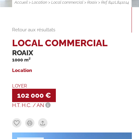
Accueil
>
Location
>
Local commercial
>
Roaix
> Ref. 842L841014
Retour aux résultats
LOCAL COMMERCIAL
ROAIX
1000 m²
Location
LOYER
102 000 €
H.T. H.C. / AN