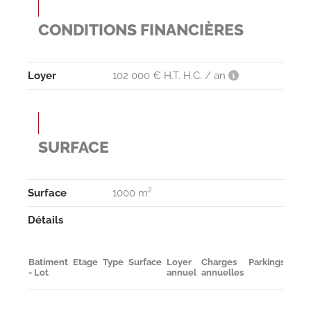
CONDITIONS FINANCIÈRES
Loyer
102 000 € H.T. H.C. / an
SURFACE
Surface
1000 m²
Détails
Batiment
Etage
Type
Surface
Loyer
Charges
Parkings
Dispo
- Lot
annuel
annuelles