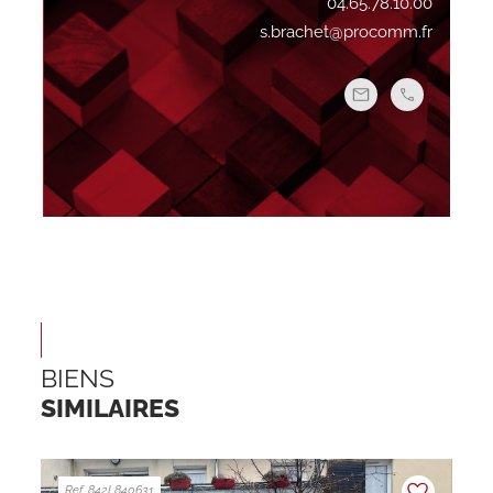
04.65.78.10.00
s.brachet@procomm.fr
BIENS
SIMILAIRES
Ref. 842L840631