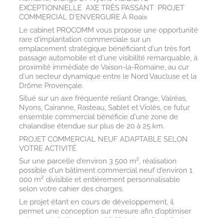
EXCEPTIONNELLE  AXE TRÈS PASSANT  PROJET
COMMERCIAL D'ENVERGURE À
Roaix
Le cabinet
PROCOMM
vous propose une opportunité
rare d'implantation commerciale sur un
emplacement stratégique bénéficiant d'un très fort
passage automobile et d'une visibilité remarquable, à
proximité immédiate de
Vaison-la-Romaine
, au cur
d'un secteur dynamique entre le Nord Vaucluse et la
Drôme Provençale.
Situé sur un axe fréquenté reliant
Orange
,
Valréas
,
Nyons
,
Cairanne
,
Rasteau
,
Sablet
et
Violès
, ce futur
ensemble commercial bénéficie d'une zone de
chalandise étendue sur plus de 20 à 25 km.
PROJET COMMERCIAL NEUF ADAPTABLE SELON
VOTRE ACTIVITÉ
Sur une parcelle d'environ 3 500 m², réalisation
possible d'un bâtiment commercial neuf d'environ 1
000 m² divisible et entièrement personnalisable
selon votre cahier des charges.
Le projet étant en cours de développement, il
permet une conception sur mesure afin d'optimiser