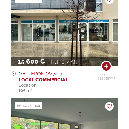
15 600 €
H.T. H.C. / AN
VELLERON (84740)
VOIR LE
LOCAL COMMERCIAL
DESCRIPTIF
Location
105 m²
Ref. 842L837994