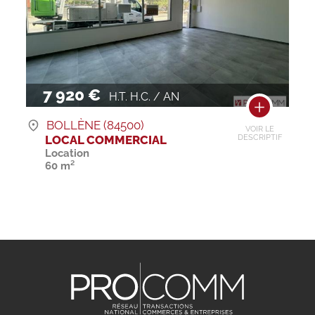
7 920 €
H.T. H.C. / AN
BOLLÈNE (84500)
VOIR LE
LOCAL COMMERCIAL
DESCRIPTIF
Location
60 m²