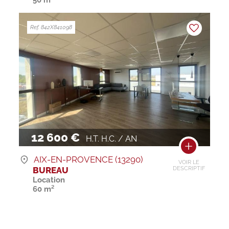
Ref. 842X841098
12 600 €
H.T. H.C. / AN
AIX-EN-PROVENCE (13290)
VOIR LE
BUREAU
DESCRIPTIF
Location
60 m²