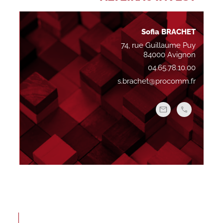
Sofia BRACHET
74, rue Guillaume Puy
84000 Avignon
04.65.78.10.00
s.brachet@procomm.fr