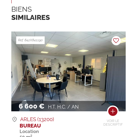
BIENS
SIMILAIRES
Ref. 842X841190
6 600 €
H.T. H.C. / AN
ARLES (13200)
VOIR LE
BUREAU
DESCRIPTIF
Location
50 m²