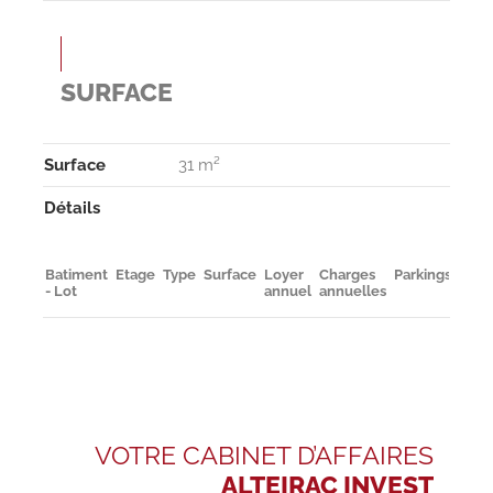
SURFACE
Surface
31 m²
Détails
Batiment
Etage
Type
Surface
Loyer
Charges
Parkings
Dispo
- Lot
annuel
annuelles
VOTRE CABINET D’AFFAIRES
ALTEIRAC INVEST