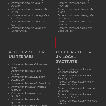
Acheter une boutique à 12
Acheter un immeuble à 12
Aveyron
Aveyron
Acheter une boutique à 95 Val-
Acheter un immeuble à 95 Val-
d'Oise
d'Oise
Acheter une boutique à 94 Val-
Acheter un immeuble à 94 Val-
de-Marne
de-Marne
Acheter une boutique à Paris
Acheter un immeuble à Paris
(75003)
(75003)
Acheter une boutique à Saint
Acheter un immeuble à Saint
Denis (97400)
Denis (97400)
ACHETER / LOUER
ACHETER / LOUER
UN TERRAIN
UN LOCAL
D'ACTIVITÉ
Acheter un terrain à Vincennes
(94300)
Acheter un local d'activité à
Acheter un terrain à Paris
Vincennes (94300)
(75020)
Acheter un local d'activité à
Acheter un terrain à 44 Loire-
Paris (75020)
Atlantique
Acheter un local d'activité à 44
Acheter un terrain à 84 Vaucluse
Loire-Atlantique
Acheter un terrain à Chartres
Acheter un local d'activité à 84
(28000)
Vaucluse
Acheter un terrain à Nice
Acheter un local d'activité à
(06000)
Chartres (28000)
Acheter un terrain à Metz
Acheter un local d'activité à Nice
(57000)
(06000)
Acheter un terrain à 40 Landes