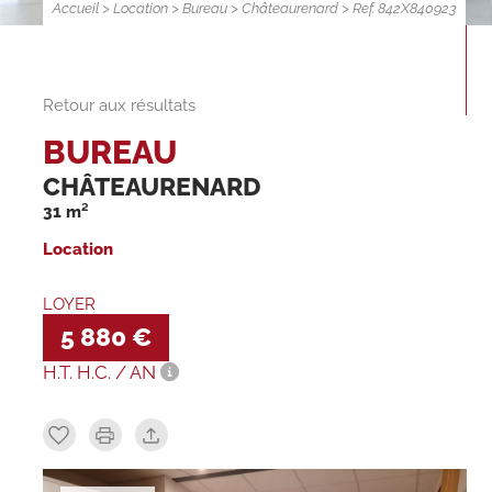
Accueil
>
Location
>
Bureau
>
Châteaurenard
> Ref. 842X840923
Retour aux résultats
BUREAU
CHÂTEAURENARD
31 m²
Location
LOYER
5 880 €
H.T. H.C. / AN