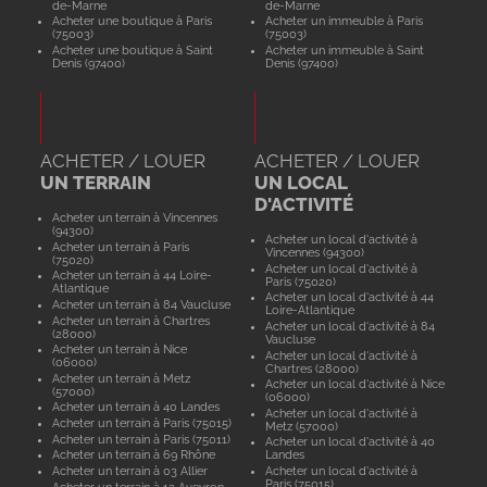
de-Marne
de-Marne
Acheter une boutique à Paris
Acheter un immeuble à Paris
(75003)
(75003)
Acheter une boutique à Saint
Acheter un immeuble à Saint
Denis (97400)
Denis (97400)
ACHETER / LOUER
ACHETER / LOUER
UN TERRAIN
UN LOCAL
D'ACTIVITÉ
Acheter un terrain à Vincennes
(94300)
Acheter un local d'activité à
Acheter un terrain à Paris
Vincennes (94300)
(75020)
Acheter un local d'activité à
Acheter un terrain à 44 Loire-
Paris (75020)
Atlantique
Acheter un local d'activité à 44
Acheter un terrain à 84 Vaucluse
Loire-Atlantique
Acheter un terrain à Chartres
Acheter un local d'activité à 84
(28000)
Vaucluse
Acheter un terrain à Nice
Acheter un local d'activité à
(06000)
Chartres (28000)
Acheter un terrain à Metz
Acheter un local d'activité à Nice
(57000)
(06000)
Acheter un terrain à 40 Landes
Acheter un local d'activité à
Acheter un terrain à Paris (75015)
Metz (57000)
Acheter un terrain à Paris (75011)
Acheter un local d'activité à 40
Acheter un terrain à 69 Rhône
Landes
Acheter un terrain à 03 Allier
Acheter un local d'activité à
Paris (75015)
Acheter un terrain à 12 Aveyron