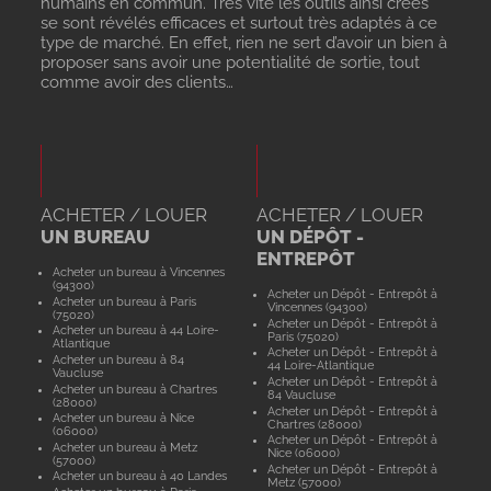
humains en commun. Très vite les outils ainsi créés
se sont révélés efficaces et surtout très adaptés à ce
type de marché. En effet, rien ne sert d’avoir un bien à
proposer sans avoir une potentialité de sortie, tout
comme avoir des clients…
ACHETER / LOUER
ACHETER / LOUER
UN BUREAU
UN DÉPÔT -
ENTREPÔT
Acheter un bureau à Vincennes
(94300)
Acheter un Dépôt - Entrepôt à
Acheter un bureau à Paris
Vincennes (94300)
(75020)
Acheter un Dépôt - Entrepôt à
Acheter un bureau à 44 Loire-
Paris (75020)
Atlantique
Acheter un Dépôt - Entrepôt à
Acheter un bureau à 84
44 Loire-Atlantique
Vaucluse
Acheter un Dépôt - Entrepôt à
Acheter un bureau à Chartres
84 Vaucluse
(28000)
Acheter un Dépôt - Entrepôt à
Acheter un bureau à Nice
Chartres (28000)
(06000)
Acheter un Dépôt - Entrepôt à
Acheter un bureau à Metz
Nice (06000)
(57000)
Acheter un Dépôt - Entrepôt à
Acheter un bureau à 40 Landes
Metz (57000)