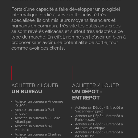
Forts d’une capacité à faire développer un progiciel
informatique dédié à servir cette activité très
spécialisée, ils ont mis leurs moyens financiers et
humains en commun. Très vite les outils ainsi créés
se sont révélés efficaces et surtout très adaptés à ce
type de marché. En effet, rien ne sert d’avoir un bien à
proposer sans avoir une potentialité de sortie, tout
comme avoir des clients…
ACHETER / LOUER
ACHETER / LOUER
UN BUREAU
UN DÉPÔT -
ENTREPÔT
Acheter un bureau à Vincennes
(94300)
Acheter un Dépôt - Entrepôt à
Acheter un bureau à Paris
Vincennes (94300)
(75020)
Acheter un Dépôt - Entrepôt à
Acheter un bureau à 44 Loire-
Paris (75020)
Atlantique
Acheter un Dépôt - Entrepôt à
Acheter un bureau à 84
44 Loire-Atlantique
Vaucluse
Acheter un Dépôt - Entrepôt à
Acheter un bureau à Chartres
84 Vaucluse
(28000)