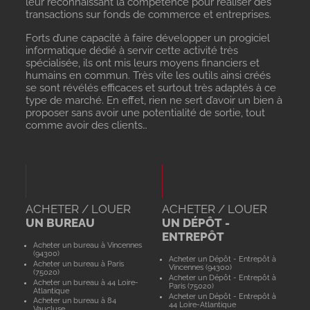
leur reconnaissant la compétence pour réaliser des
transactions sur fonds de commerce et entreprises.
Forts d’une capacité à faire développer un progiciel
informatique dédié à servir cette activité très
spécialisée, ils ont mis leurs moyens financiers et
humains en commun. Très vite les outils ainsi créés
se sont révélés efficaces et surtout très adaptés à ce
type de marché. En effet, rien ne sert d’avoir un bien à
proposer sans avoir une potentialité de sortie, tout
comme avoir des clients…
ACHETER / LOUER
ACHETER / LOUER
UN BUREAU
UN DÉPÔT -
ENTREPÔT
Acheter un bureau à Vincennes
(94300)
Acheter un Dépôt - Entrepôt à
Acheter un bureau à Paris
Vincennes (94300)
(75020)
Acheter un Dépôt - Entrepôt à
Acheter un bureau à 44 Loire-
Paris (75020)
Atlantique
Acheter un Dépôt - Entrepôt à
Acheter un bureau à 84
44 Loire-Atlantique
Vaucluse