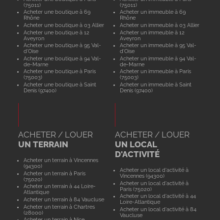
(75011)
(75011)
Acheter une boutique à 69
Acheter un immeuble à 69
Rhône
Rhône
Acheter une boutique à 03 Allier
Acheter un immeuble à 03 Allier
Acheter une boutique à 12
Acheter un immeuble à 12
Aveyron
Aveyron
Acheter une boutique à 95 Val-
Acheter un immeuble à 95 Val-
d'Oise
d'Oise
Acheter une boutique à 94 Val-
Acheter un immeuble à 94 Val-
de-Marne
de-Marne
Acheter une boutique à Paris
Acheter un immeuble à Paris
(75003)
(75003)
Acheter une boutique à Saint
Acheter un immeuble à Saint
Denis (97400)
Denis (97400)
ACHETER / LOUER
ACHETER / LOUER
UN TERRAIN
UN LOCAL
D'ACTIVITÉ
Acheter un terrain à Vincennes
(94300)
Acheter un local d'activité à
Acheter un terrain à Paris
Vincennes (94300)
(75020)
Acheter un local d'activité à
Acheter un terrain à 44 Loire-
Paris (75020)
Atlantique
Acheter un local d'activité à 44
Acheter un terrain à 84 Vaucluse
Loire-Atlantique
Acheter un terrain à Chartres
Acheter un local d'activité à 84
(28000)
Vaucluse
Acheter un terrain à Nice