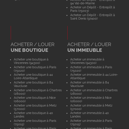
94 Val-de-Marne
Acheter un Dépôt - Entrepôt à
Paris (75003)
Acheter un Dépôt - Entrepôt à
Saint Denis (97400)
ACHETER / LOUER
ACHETER / LOUER
UNE BOUTIQUE
UN IMMEUBLE
Acheter une boutique à
Acheter un immeuble à
Vincennes (94300)
Vincennes (94300)
Acheter une boutique à Paris
Acheter un immeuble à Paris
(75020)
(75020)
Acheter une boutique à 44
Acheter un immeuble à 44 Loire-
Loire-Atlantique
Atlantique
Acheter une boutique à 84
Acheter un immeuble à 84
Vaucluse
Vaucluse
Acheter une boutique à Chartres
Acheter un immeuble à Chartres
(28000)
(28000)
Acheter une boutique à Nice
Acheter un immeuble à Nice
(06000)
(06000)
Acheter une boutique à Metz
Acheter un immeuble à Metz
(57000)
(57000)
Acheter une boutique à 40
Acheter un immeuble à 40
Landes
Landes
Acheter une boutique à Paris
Acheter un immeuble à Paris
(75015)
(75015)
Acheter une boutique à Paris
Acheter un immeuble à Paris