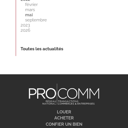
février
mars
mai
septembre
2023
2026
Toutes les actualités
LOUER
ACHETER
CONFIER UN BIEN