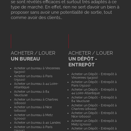
se sont révélés efficaces et surtout très adaptés à ce
type de marché. En effet, rien ne sert d’avoir un bien à
proposer sans avoir une potentialité de sortie, tout
comme avoir des clients…
ACHETER / LOUER
ACHETER / LOUER
UN BUREAU
UN DÉPÔT -
ENTREPÔT
Acheter un bureau à Vincennes
(94300)
Acheter un Dépôt - Entrepôt à
Acheter un bureau à Paris
Vincennes (94300)
(75020)
Acheter un Dépôt - Entrepôt à
Acheter un bureau à 44 Loire-
Paris (75020)
Atlantique
Acheter un Dépôt - Entrepôt à
Acheter un bureau à 84
44 Loire-Atlantique
Vaucluse
Acheter un Dépôt - Entrepôt à
Acheter un bureau à Chartres
84 Vaucluse
(28000)
Acheter un Dépôt - Entrepôt à
Acheter un bureau à Nice
Chartres (28000)
(06000)
Acheter un Dépôt - Entrepôt à
Acheter un bureau à Metz
Nice (06000)
(57000)
Acheter un Dépôt - Entrepôt à
Acheter un bureau à 40 Landes
Metz (57000)
Acheter un bureau à Paris
Acheter un Dépôt - Entrepôt à
(75015)