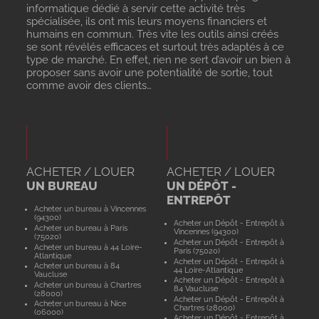
informatique dédié à servir cette activité très
spécialisée, ils ont mis leurs moyens financiers et
humains en commun. Très vite les outils ainsi créés
se sont révélés efficaces et surtout très adaptés à ce
type de marché. En effet, rien ne sert d’avoir un bien à
proposer sans avoir une potentialité de sortie, tout
comme avoir des clients…
ACHETER / LOUER
ACHETER / LOUER
UN BUREAU
UN DÉPÔT -
ENTREPÔT
Acheter un bureau à Vincennes
(94300)
Acheter un Dépôt - Entrepôt à
Acheter un bureau à Paris
Vincennes (94300)
(75020)
Acheter un Dépôt - Entrepôt à
Acheter un bureau à 44 Loire-
Paris (75020)
Atlantique
Acheter un Dépôt - Entrepôt à
Acheter un bureau à 84
44 Loire-Atlantique
Vaucluse
Acheter un Dépôt - Entrepôt à
Acheter un bureau à Chartres
84 Vaucluse
(28000)
Acheter un Dépôt - Entrepôt à
Acheter un bureau à Nice
Chartres (28000)
(06000)
Acheter un Dépôt - Entrepôt à