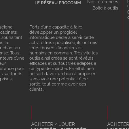
Nos références
LE RÉSEAU PROCOMM
Boite à outils
seigne
Forts d’une capacité à faire
 cabinets
développer un progiciel
s souhaitant
informatique dédié à servir cette
n la
activité très spécialisée, ils ont mis
ouchant au
leurs moyens financiers et
rise. Tous
humains en commun. Très vite les
enteurs d’une
outils ainsi créés se sont révélés
eur
efficaces et surtout très adaptés à
pétence pour
ce type de marché. En effet, rien
ns sur fonds
ne sert d’avoir un bien à proposer
rises.
sans avoir une potentialité de
sortie, tout comme avoir des
clients…
ACHETER / LOUER
ACHETER