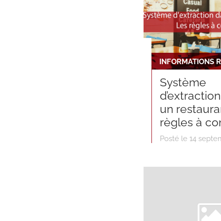
Système
d’extractio
un restaura
règles à co
Posté le 14 sept