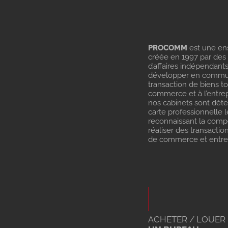
PROCOMM
est une en
créée en 1997 par des
d’affaires indépendant
développer en commu
transaction de biens t
commerce et à l’entrep
nos cabinets sont dét
carte professionnelle l
reconnaissant la com
réaliser des transactio
de commerce et entrep
ACHETER / LOUER