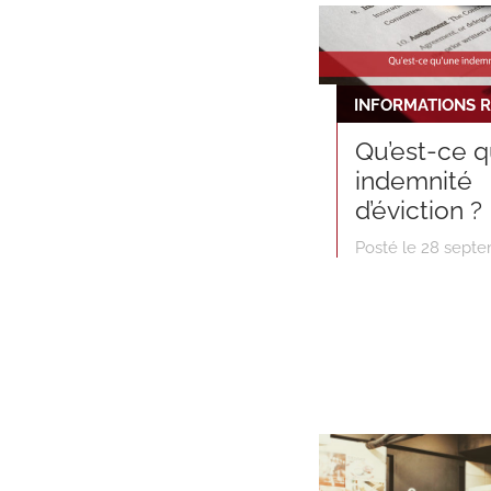
Qu’est-ce q
indemnité
d’éviction ?
Posté le 28 sept