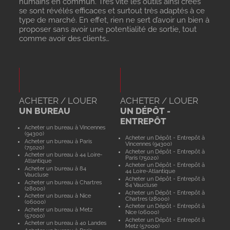
humains en commun. Très vite les outils ainsi créés
se sont révélés efficaces et surtout très adaptés à ce
type de marché. En effet, rien ne sert d’avoir un bien à
proposer sans avoir une potentialité de sortie, tout
comme avoir des clients…
ACHETER / LOUER
ACHETER / LOUER
UN BUREAU
UN DÉPÔT -
ENTREPÔT
Acheter un bureau à Vincennes
(94300)
Acheter un Dépôt - Entrepôt à
Acheter un bureau à Paris
Vincennes (94300)
(75020)
Acheter un Dépôt - Entrepôt à
Acheter un bureau à 44 Loire-
Paris (75020)
Atlantique
Acheter un Dépôt - Entrepôt à
Acheter un bureau à 84
44 Loire-Atlantique
Vaucluse
Acheter un Dépôt - Entrepôt à
Acheter un bureau à Chartres
84 Vaucluse
(28000)
Acheter un Dépôt - Entrepôt à
Acheter un bureau à Nice
Chartres (28000)
(06000)
Acheter un Dépôt - Entrepôt à
Acheter un bureau à Metz
Nice (06000)
(57000)
Acheter un Dépôt - Entrepôt à
Acheter un bureau à 40 Landes
Metz (57000)