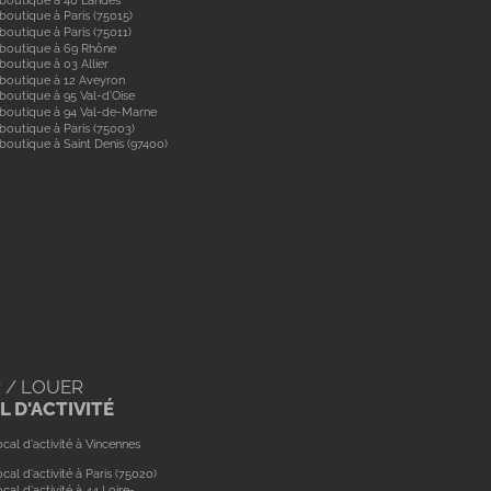
boutique à Paris (75015)
boutique à Paris (75011)
 boutique à 69 Rhône
boutique à 03 Allier
boutique à 12 Aveyron
boutique à 95 Val-d'Oise
 boutique à 94 Val-de-Marne
boutique à Paris (75003)
boutique à Saint Denis (97400)
 / LOUER
 D'ACTIVITÉ
cal d'activité à Vincennes
cal d'activité à Paris (75020)
cal d'activité à 44 Loire-