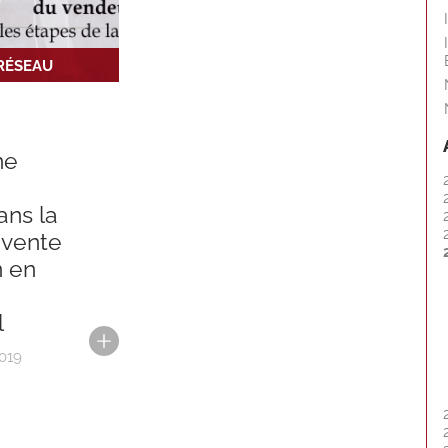
 RÉSEAU
ne
ans la
 vente
n en
l
2019