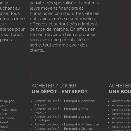
n la
activité très spécialisée, ils ont mis
ouchant au
leurs moyens financiers et
rise. Tous
humains en commun. Très vite les
enteurs d’une
outils ainsi créés se sont révélés
eur
efficaces et surtout très adaptés à
pétence pour
ce type de marché. En effet, rien
ns sur fonds
ne sert d’avoir un bien à proposer
rises.
sans avoir une potentialité de
sortie, tout comme avoir des
clients…
ACHETER / LOUER
ACHETER
UN DÉPÔT - ENTREPÔT
UNE BO
es (94300)
Acheter un Dépôt - Entrepôt à Vincennes
Acheter une 
(94300)
5020)
Acheter une 
Acheter un Dépôt - Entrepôt à Paris
e-Atlantique
Acheter une 
(75020)
cluse
Acheter une 
Acheter un Dépôt - Entrepôt à 44 Loire-
s (28000)
Acheter une 
Atlantique
6000)
Acheter une 
Acheter un Dépôt - Entrepôt à 84 Vaucluse
57000)
Acheter une 
Acheter un Dépôt - Entrepôt à Chartres
des
Acheter une