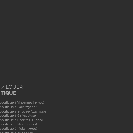
 / LOUER
UTIQUE
boutique à Vincennes (94300)
boutique à Paris (75020)
boutique à 44 Loire-Atlantique
boutique à 84 Vaucluse
boutique à Chartres (28000)
boutique à Nice (06000)
boutique à Metz (57000)
 boutique à 40 Landes