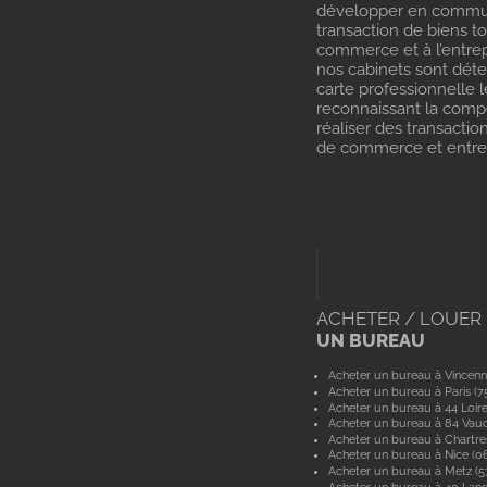
développer en commu
transaction de biens t
commerce et à l’entrep
nos cabinets sont dét
carte professionnelle l
reconnaissant la com
réaliser des transactio
de commerce et entrep
ACHETER / LOUER
UN BUREAU
Acheter un bureau à Vincenn
Acheter un bureau à Paris (7
Acheter un bureau à 44 Loir
Acheter un bureau à 84 Vau
Acheter un bureau à Chartre
Acheter un bureau à Nice (0
Acheter un bureau à Metz (
Acheter un bureau à 40 Lan