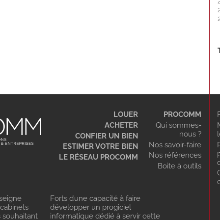
LOUER
PROCOMM
ACHETER
Qui sommes-
nous ?
CONFIER UN BIEN
Nos savoir-faire
ESTIMER VOTRE BIEN
Nos références
LE RÉSEAU PROCOMM
Boite à outils
seigne
Forts d’une capacité à faire
 cabinets
développer un progiciel
s souhaitant
informatique dédié à servir cette