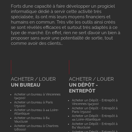
Forts d’une capacité à faire développer un progiciel
informatique dédié à servir cette activité très
spécialisée, ils ont mis leurs moyens financiers et
humains en commun. Très vite les outils ainsi créés
se sont révélés efficaces et surtout très adaptés à ce
type de marché. En effet, rien ne sert d’avoir un bien à
proposer sans avoir une potentialité de sortie, tout
comme avoir des clients…
ACHETER / LOUER
ACHETER / LOUER
UN BUREAU
UN DÉPÔT -
ENTREPÔT
Acheter un bureau à Vincennes
(94300)
Acheter un Dépôt - Entrepôt à
Acheter un bureau à Paris
Vincennes (94300)
(75020)
Acheter un Dépôt - Entrepôt à
Acheter un bureau à 44 Loire-
Paris (75020)
Atlantique
Acheter un Dépôt - Entrepôt à
Acheter un bureau à 84
44 Loire-Atlantique
Vaucluse
Acheter un Dépôt - Entrepôt à
Acheter un bureau à Chartres
84 Vaucluse
(28000)
Acheter un Dépôt - Entrepôt à