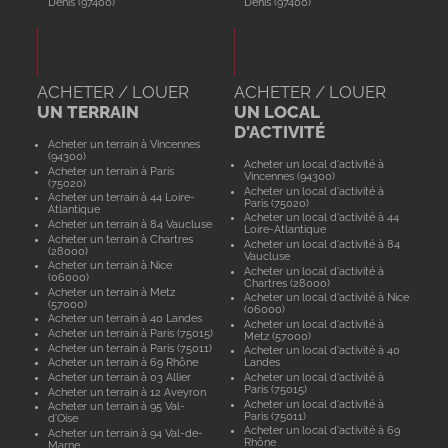
Denis (97400)
Denis (97400)
ACHETER / LOUER
ACHETER / LOUER
UN TERRAIN
UN LOCAL
D'ACTIVITÉ
Acheter un terrain à Vincennes
(94300)
Acheter un local d'activité à
Acheter un terrain à Paris
Vincennes (94300)
(75020)
Acheter un local d'activité à
Acheter un terrain à 44 Loire-
Paris (75020)
Atlantique
Acheter un local d'activité à 44
Acheter un terrain à 84 Vaucluse
Loire-Atlantique
Acheter un terrain à Chartres
Acheter un local d'activité à 84
(28000)
Vaucluse
Acheter un terrain à Nice
Acheter un local d'activité à
(06000)
Chartres (28000)
Acheter un terrain à Metz
Acheter un local d'activité à Nice
(57000)
(06000)
Acheter un terrain à 40 Landes
Acheter un local d'activité à
Acheter un terrain à Paris (75015)
Metz (57000)
Acheter un terrain à Paris (75011)
Acheter un local d'activité à 40
Acheter un terrain à 69 Rhône
Landes
Acheter un terrain à 03 Allier
Acheter un local d'activité à
Paris (75015)
Acheter un terrain à 12 Aveyron
Acheter un local d'activité à
Acheter un terrain à 95 Val-
Paris (75011)
d'Oise
Acheter un local d'activité à 69
Acheter un terrain à 94 Val-de-
Rhône
Marne